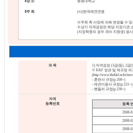
Ⅱ
장 소
동원대학교
Ⅱ
주 최
(사)한국애견연맹
※주최 측 사정에 의해 변경될 수 있
※상기 자격검정은 해당 지정기관 
(지정학원의 경우 국비 지원생) 응시
과 목
1) 자격검정 (3급(등), 2급(등
※ KKF 정관 및 제규정 의
(
http://www.thekkf.or.kr/n
- 훈련사 규정(p.208~)
- 애견미용사 규정(p.221~)
- 핸들러 규정(p.238~)
자격
등록번호
등록 
2008-0
2008-0
2008-0