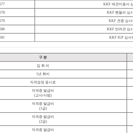
577
KKF 애견미용사 
578
KKF 핸들러 심
579
KKF 견종 심
580
KKF 반려견 심
581
KKF IGP 심
구 분
입 회 비
1년 회비
자격검정 응시료
자격증 발급비
(교사/사범)
자격증 발급비
(1급)
자격증 발급비
(2급)
자격증 발급비