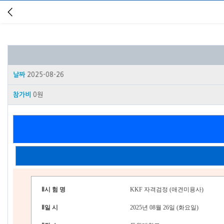
날짜
2025-08-26
참가비
0원
Ⅱ
시 험 명
KKF 자격검정 (애견미용사)
Ⅱ
일 시
2025년 08월 26일 (화요일)