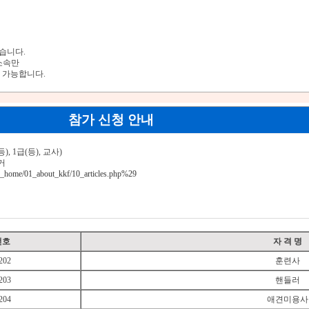
습니다.
소속만
 가능합니다.
참가 신청 안내
), 1급(등), 교사)
거
ew_home/01_about_kkf/10_articles.php%29
번호
자 격 명
202
훈련사
203
핸들러
204
애견미용사