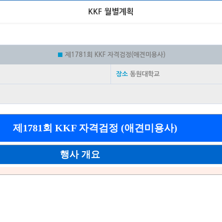
KKF 월별계획
■
제1781회 KKF 자격검정(애견미용사)
장소
동원대학교
제1781회 KKF 자격검정 (애견미용사)
행사 개요