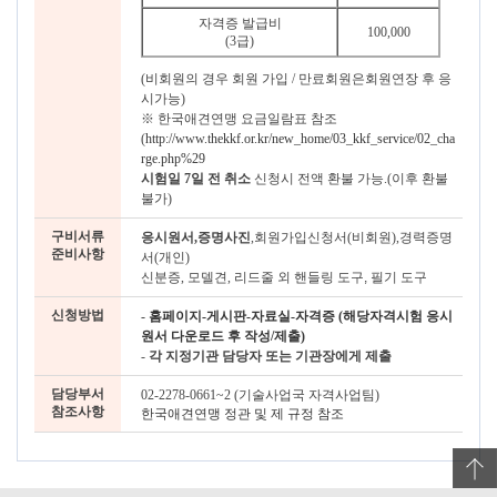
자격증 발급비
100,000
(3급)
(비회원의 경우 회원 가입 / 만료회원은회원연장 후 응
시가능)
※ 한국애견연맹 요금일람표 참조
(
http://www.thekkf.or.kr/new_home/03_kkf_service/02_cha
rge.php%29
시험일 7일 전 취소
신청시 전액 환불 가능.(이후 환불
불가)
구비서류
응시원서,증명사진
,회원가입신청서(비회원),경력증명
준비사항
서(개인)
신분증, 모델견,
리드줄 외 핸들링 도구, 필기 도구
신청방법
-
홈페이지-게시판-자료실-자격증 (해당자격시험 응시
원서 다운로드 후 작성/제출)
-
각 지정기관 담당자 또는 기관장에게 제출
담당부서
02-2278-0661~2 (기술사업국 자격사업팀)
참조사항
한국애견연맹 정관 및 제 규정 참조