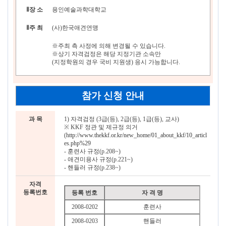
Ⅱ
장 소
용인예술과학대학교
Ⅱ
주 최
(사)한국애견연맹
※주최 측 사정에 의해 변경될 수 있습니다.
※상기 자격검정은 해당 지정기관 소속만
(지정학원의 경우 국비 지원생) 응시 가능합니다.
참가 신청 안내
과 목
1) 자격검정 (3급(등), 2급(등), 1급(등), 교사)
※ KKF 정관 및 제규정 의거
(
http://www.thekkf.or.kr/new_home/01_about_kkf/10_articl
es.php%29
- 훈련사 규정(p.208~)
- 애견미용사 규정(p.221~)
- 핸들러 규정(p.238~)
자격
등록번호
등록 번호
자 격 명
2008-0202
훈련사
2008-0203
핸들러