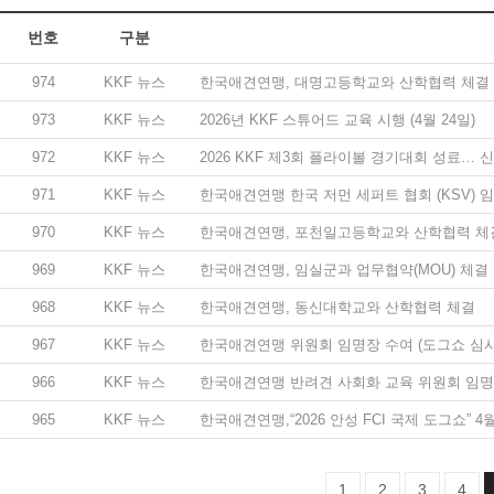
번호
구분
974
KKF 뉴스
한국애견연맹, 대명고등학교와 산학협력 체결
973
KKF 뉴스
2026년 KKF 스튜어드 교육 시행 (4월 24일)
972
KKF 뉴스
2026 KKF 제3회 플라이볼 경기대회 성료… 
971
KKF 뉴스
한국애견연맹 한국 저먼 세퍼트 협회 (KSV) 
970
KKF 뉴스
한국애견연맹, 포천일고등학교와 산학협력 체
969
KKF 뉴스
한국애견연맹, 임실군과 업무협약(MOU) 체결
968
KKF 뉴스
한국애견연맹, 동신대학교와 산학협력 체결
967
KKF 뉴스
한국애견연맹 위원회 임명장 수여 (도그쇼 심사위
966
KKF 뉴스
한국애견연맹 반려견 사회화 교육 위원회 임명
965
KKF 뉴스
한국애견연맹,“2026 안성 FCI 국제 도그쇼” 
1
2
3
4