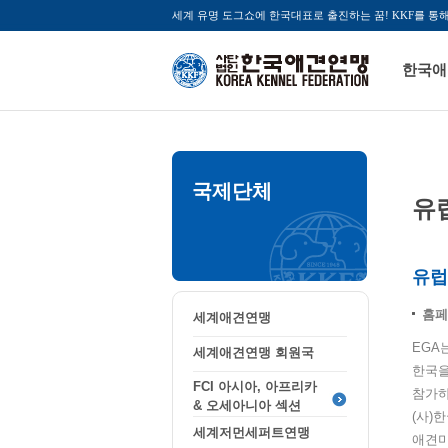
세계 유명 도그쇼에 한국대표로 출진하는 꿈! KKF를 통
한국애
국제단체
유
유럽애
홈페
세계애견연맹
EGA
세계애견연맹 회원국
한국을
FCI 아시아, 아프리카
참가하
& 오세아니아 섹션
(사)
세계저먼세퍼트연맹
애견미