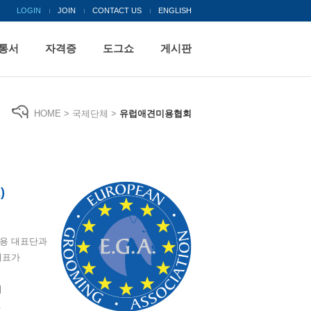
LOGIN
JOIN
CONTACT US
ENGLISH
통서
자격증
도그쇼
게시판
HOME > 국제단체 >
유럽애견미용협회
)
미용 대표단과
대표가
며
.