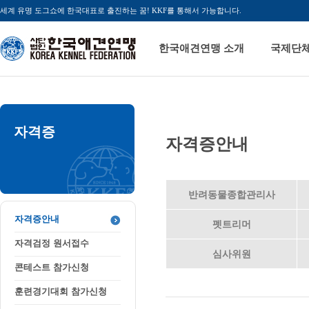
세계 유명 도그쇼에 한국대표로 출진하는 꿈! KKF를 통해서 가능합니다.
한국애견연맹 소개
국제단
자격증
자격증안내
반려동물종합관리사
자격증안내
펫트리머
자격검정 원서접수
심사위원
콘테스트 참가신청
훈련경기대회 참가신청