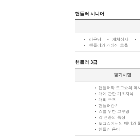
핸들러 시니어
라운딩
개체심사
핸들러와 개와의 호흡
핸들러 3급
필기시험
핸들러와 도그쇼의 역
개에 관한 기초지식
개의 구조
핸들러란?
쇼를 위한 그루밍
각 견종의 특징
도그쇼에서의 매너와 
핸들러 용어