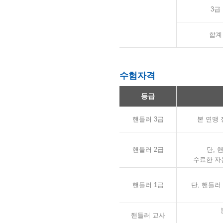
3급
합계
수험자격
등급
핸들러 3급
본 연맹
핸들러 2급
단, 
수료한 자
핸들러 1급
단, 핸들러
핸들러 교사