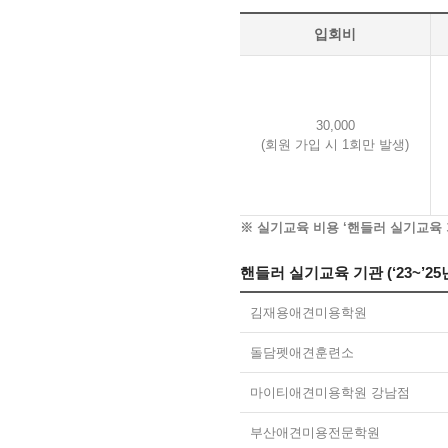
입회비
30,000
(회원 가입 시 1회만 발생)
※ 실기교육 비용 ‘핸들러 실기교육 
핸들러 실기교육 기관 (‘23~’2
김재용애견미용학원
돌담펫애견훈련소
마이티애견미용학원 강남점
부산애견미용전문학원