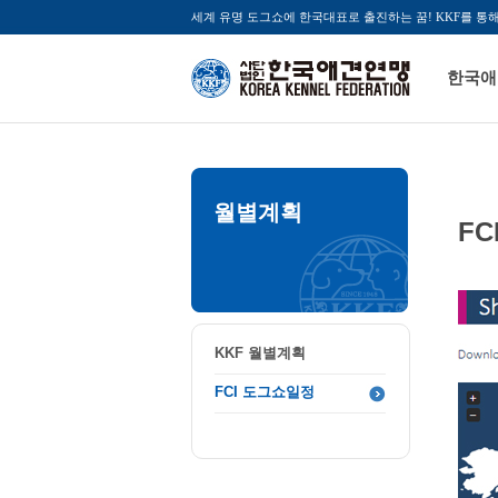
세계 유명 도그쇼에 한국대표로 출진하는 꿈! KKF를 통
한국애
월별계획
F
KKF 월별계획
FCI 도그쇼일정