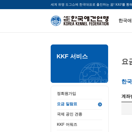
세계 유명 도그쇼에 한국대표로 출진하는 꿈! KKF를 통
한국애
KKF 서비스
요
한국
정회원가입
계좌
요금 일람표
국제 공인 견종
KKF 어워즈