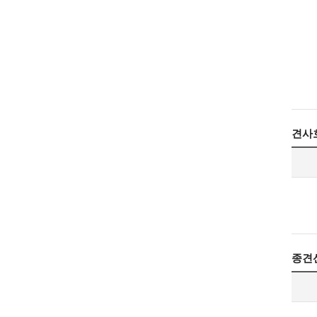
견사
종견