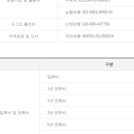
회원가입 및 혈통서
우체국 012286-01-000823
농협은행 301-0061-8095-81
도그쇼 출진비
신한은행 140-005-427759
자격검정 및 도서
국민은행 469301-01-059324
구분
입회비
1년 연회비
2년 연회비
입회비 및 연회비
3년 연회비
5년 연회비