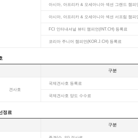
아시아, 아프리카 & 오세아니아 섹션 그랜드 챔피언 (F
아시아, 아프리카 & 오세아니아 섹션 서프림 챔피언 (F
FCI 인터내셔널 뷰티 챔피언(INT.CH) 등록료
코리아 주니어 챔피언(KOR.J.CH) 등록료
호
구분
국제견사호 등록료
견사호
국제견사호 양도 수수료
선정료
구분
종견(수, 암) 검사료