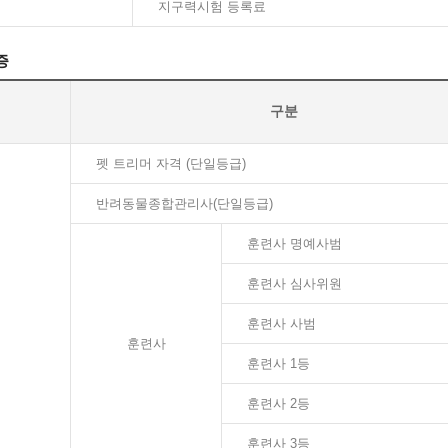
지구력시험 등록료
증
구분
펫 트리머 자격 (단일등급)
반려동물종합관리사(단일등급)
훈련사 명예사범
훈련사 심사위원
훈련사 사범
훈련사
훈련사 1등
훈련사 2등
훈련사 3등