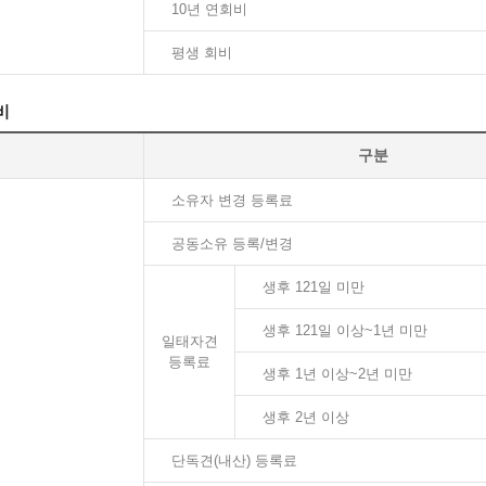
10년 연회비
평생 회비
비
구분
소유자 변경 등록료
공동소유 등록/변경
생후 121일 미만
생후 121일 이상~1년 미만
일태자견
등록료
생후 1년 이상~2년 미만
생후 2년 이상
단독견(내산) 등록료