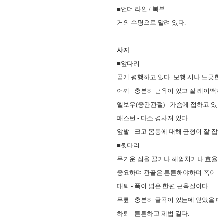
■언더 라인 / 복부
거의 수평으로 말려 있다.
사지
■앞다리
곧게 평행하고 있다. 보행 시나 느긋
어깨 - 충분히 근육이 있고 잘 레이백
엘보우(중간관절) - 가슴에 접하고 있
패스턴 - 다소 경사져 있다.
앞발 - 크고 몸통에 대해 균형이 잘 
■뒷다리
무거운 짐을 끌거나 헤엄치거나 효율
중요하며 관골은 튼튼해야하며 폭이 
대퇴 - 폭이 넓은 한편 근육질이다.
무릎 - 충분히 굴곡이 있는데 앉았을
하퇴 - 튼튼하고 제법 길다.