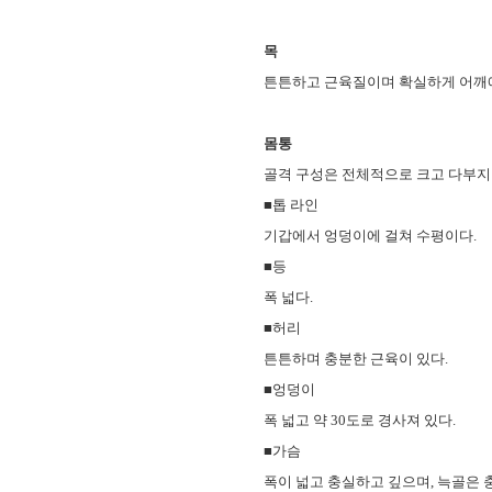
목
튼튼하고 근육질이며 확실하게 어깨에
몸통
골격 구성은 전체적으로 크고 다부지다
■톱 라인
기갑에서 엉덩이에 걸쳐 수평이다.
■등
폭 넓다.
■허리
튼튼하며 충분한 근육이 있다.
■엉덩이
폭 넓고 약 30도로 경사져 있다.
■가슴
폭이 넓고 충실하고 깊으며, 늑골은 