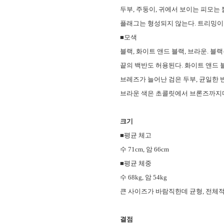
두부, 주둥이, 귀에서 보이는 피모는
플래그는 형성되지 않는다. 트리밍이
■모색
블랙, 화이트 앤드 블랙, 브라운. 블
끝의 백반도 허용된다. 화이트 앤드
브레즈가 늘어난 검은 두부, 균일한 
브라운 색은 초콜릿에서 브론즈까지다.
크기
■평균 체고
수 71cm, 암 66cm
■평균 체중
수 68kg, 암 54kg
큰 사이즈가 바람직한데 균형, 전체적
결점