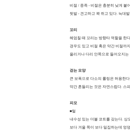
비절 / 중족 - 비절은 충분히 낮게 붙
뒷발 - 견고하고 꽉 쥐고 있다. 늑대
꼬리
헤엄칠 때 꼬리는 방향타 역할을 한다
경우도 있고 비절 혹은 약간 비절까
올리거나 다리 안쪽으로 들어오지는 
걷는 모양
큰 보폭으로 다소의 롤링은 허용한다
약간 흔들리는 것은 자연스럽다. 스피
피모
■털
내수성 있는 더블 코트를 갖는다. 상
보다 겨울 쪽이 보다 밀집하는데 엉덩