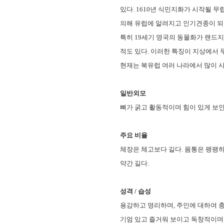
있다. 1610년 식민지화가 시작될 
의해 유럽에 알려지고 인기견종이 되
특히 19세기 영국의 동물화가 랜드지어
적도 있다. 이러한 특징이 지상에서 
현재는 북유럽 여러 나라에서 많이 
일반외모
뼈가 굵고 활동적이며 힘이 있게 보인
주요 비율
체장은 체고보다 길다. 몸통은 팽팽하
약간 길다.
성격 / 습성
용감하고 영리하며, 주인에 대하여 충
기엄 있고 즐거워 보이고 독창적이며