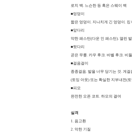
로치 백. 느슨한 등 혹은 스웨이 백
■엉덩이
짧은 엉덩이. 지나치게 긴 엉덩이. 킹 
■앞다리
약한 패스턴(다운 인 패스턴). 열린 
■뒷다리
곧은 무릎. 카우 후크. 바벨 후크. 비
■걸음걸이
종종걸음. 발을 너무 당기는 것. 게걸
(토잉 아웃) 또는 확실한 지부내전(토잉
■피모
완전한 오픈 코트. 하모의 결여
실격
1. 음고환
2. 악한 기질