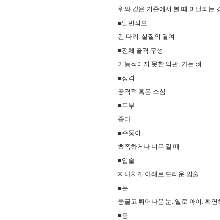
위와 같은 기준에서 볼 때 미달되는 
■일반외모
긴 다리. 실질의 결여
■전체 골격 구성
기능적이지 못한 외관, 가는 뼈
■성격
공격적 혹은 소심
■두부
좁다.
■주둥이
뾰족하거나 너무 길 때
■입술
지나치게 아래로 드리운 입술
■눈
둥글고 튀어나온 눈. 옐로 아이. 확
■등