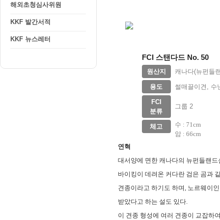
해외초청심사위원
KKF 발간서적
KKF 뉴스레터
FCI 스탠다드 No. 50
원산지
캐나다(뉴펀들랜
용도
썰매끌이견, 수
FCI
그룹 2
분류
수 : 71cm
체고
암 : 66cm
연혁
대서양에 면한 캐나다의 뉴펀들랜드섬
바이킹이 데려온 커다란 검은 곰과 같은
견종이라고 하기도 하며, 노르웨이인
받았다고 하는 설도 있다.
이 견종 형성에 여러 견종이 교잡하