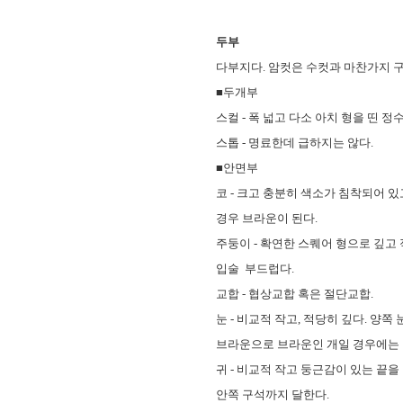
두부
다부지다. 암컷은 수컷과 마찬가지 구
■두개부
스컬 - 폭 넓고 다소 아치 형을 띤 
스톱 - 명료한데 급하지는 않다.
■안면부
코 - 크고 충분히 색소가 침착되어 
경우 브라운이 된다.
주둥이 - 확연한 스퀘어 형으로 깊고
입술 부드럽다.
교합 - 협상교합 혹은 절단교합.
눈 - 비교적 작고, 적당히 깊다. 양
브라운으로 브라운인 개일 경우에는 
귀 - 비교적 작고 둥근감이 있는 끝을
안쪽 구석까지 달한다.