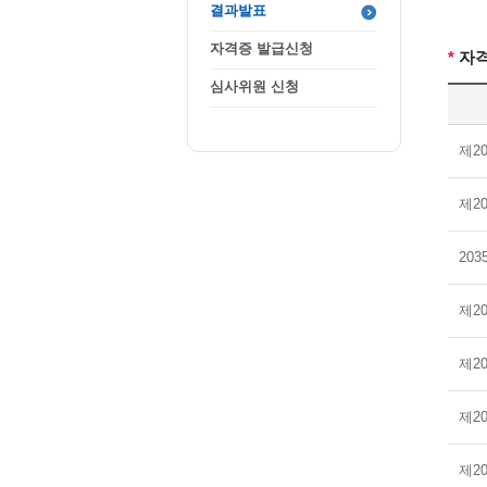
결과발표
자격증 발급신청
*
자격
심사위원 신청
제2
제2
20
제2
제2
제2
제2