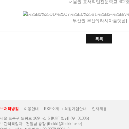
보처리방침
이용안내
KKF소개
회원가입안내
인재채용
 서울 도봉구 도봉로 169나길 6 [KKF 빌딩] (우: 01306)
관리책임자 : 전월남 총장 (thekkf@thekkf.or.kr)